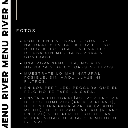
Fotos
Ponte en un espacio con luz
natural y evita la luz del sol
directa. Lo ideal es una luz
difusa sin mucha sombra ni
contraste.
Usa ropa sencilla, no muy
holgada y de colores neutros.
Muéstrate lo más natural
posible, sin maquillaje ni
filtros.
En los perfiles, procura que el
pelo no te tape la cara.
Envía 4 fotografías: por encima
de los hombros (primer plano),
de cintura para arriba (plano
medio), de cuerpo entero (plano
entero) y de perfil. Sigue las
referencias de abajo a modo de
ejemplo