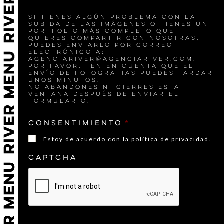
Tipos
de
Si tienes algún problema con la
archivos
subida de las imágenes o tienes un
portfolio más completo que
aceptados:
quieres compartir con nosotras,
jpg,
puedes enviarlo por correo
electrónico a:
png,
agenciariver@agenciariver.com.
heic,
Por favor, ten en cuenta que el
envío de fotografías puedes tardar
jpeg.
unos minutos.
No abandones ni cierres esta
ventana después de enviar el
formulario.
Consentimiento
*
Estoy de acuerdo con la política de privacidad.
CAPTCHA