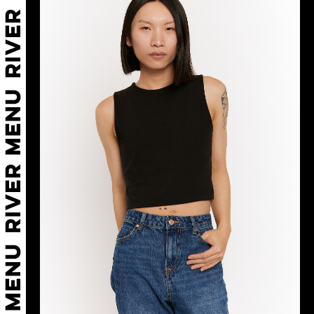
png,
heic,
jpeg.