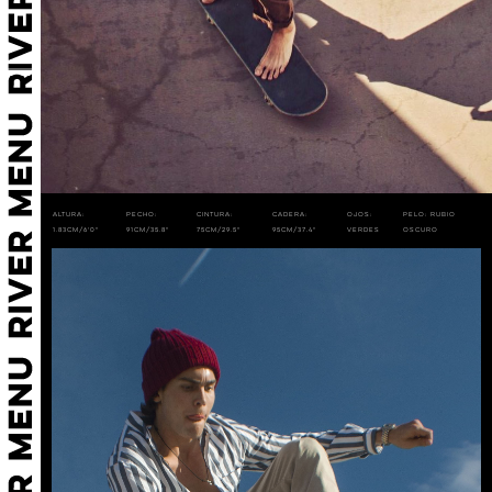
Altura:
Pecho:
Cintura:
Cadera:
Ojos:
Pelo: Rubio
1.83cm/6'0"
91cm/35.8"
75cm/29.5"
95cm/37.4"
Verdes
Oscuro