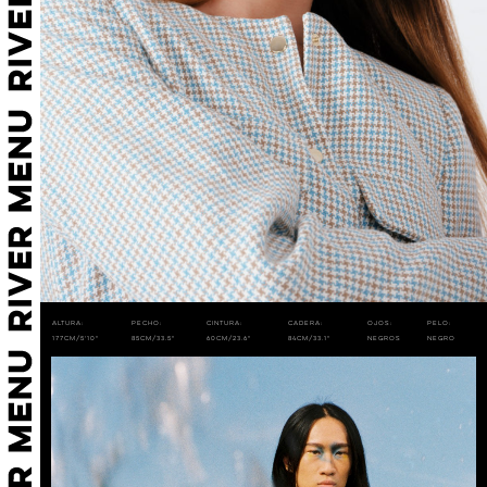
Altura:
Pecho:
Cintura:
Cadera:
Ojos:
Pelo:
177cm/5'10"
85cm/33.5"
60cm/23.6"
84cm/33.1"
Negros
Negro