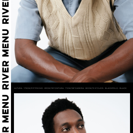
Altura: 175cm/5'9"
Pecho: 89cm/35"
Cintura: 71cm/28"
Cadera: 80cm/31.5"
Ojos: BLACK
Pelo: BLACK