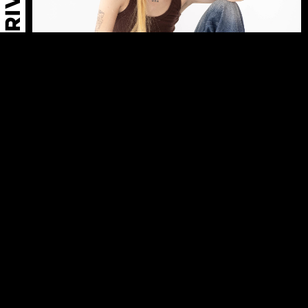
←
PRINCE E
FÁTIMA D
→