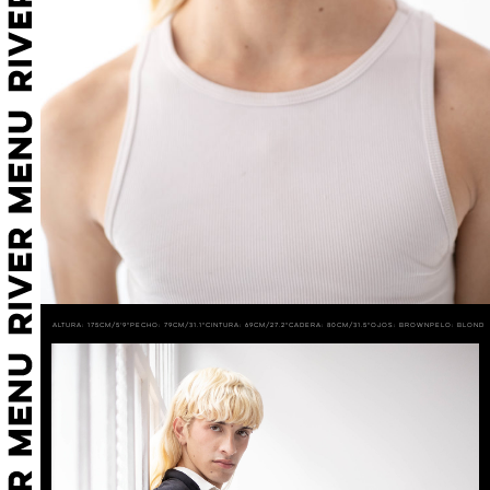
Altura: 175cm/5'9"
Pecho: 79cm/31.1"
Cintura: 69cm/27.2"
Cadera: 80cm/31.5"
Ojos: BROWN
Pelo: BLOND