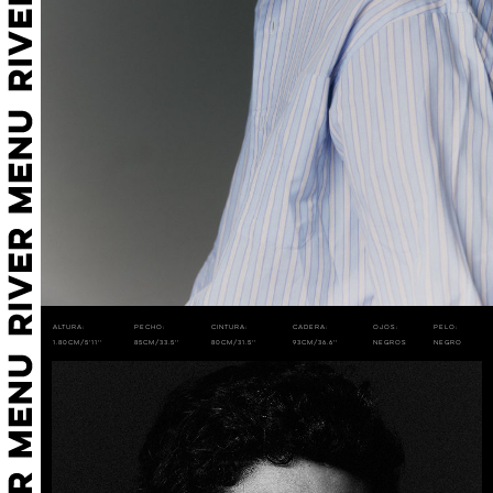
Altura:
Pecho:
Cintura:
Cadera:
Ojos:
Pelo:
1.80cm/5'11''
85cm/33.5''
80cm/31.5''
93cm/36.6''
Negros
Negro