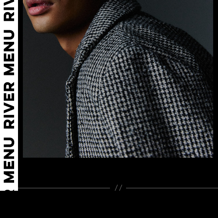
←
PRINCE E
FÁTIMA D
→