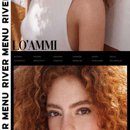
Altura:
Pecho:
Cintura:
Cadera:
Ojos:
Pelo:
167cm/5'6"
82cm/32.3"
61cm/24"
89cm/35"
Avellana
Pelirrojo