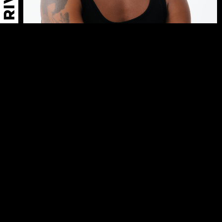
←
PRINCE E
FÁTIMA D
→