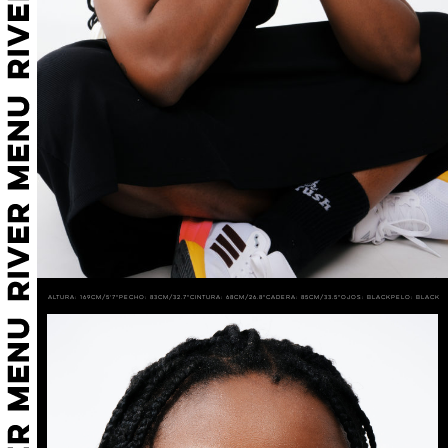
Altura: 169cm/5'7"
Pecho: 83cm/32.7"
Cintura: 68cm/26.8"
Cadera: 85cm/33.5"
Ojos: BLACK
Pelo: BLACK