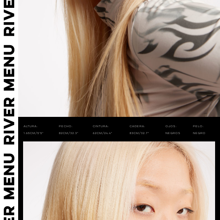
Altura:
Pecho:
Cintura:
Cadera:
Ojos:
Pelo:
1.65cm/5'5"
82cm/32.3"
62cm/24.4"
83cm/32.7"
Negros
Negro