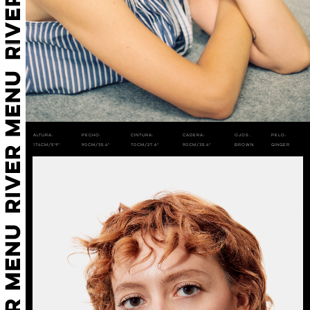
Altura:
Pecho:
Cintura:
Cadera:
Ojos:
Pelo:
174cm/5'9"
90cm/35.4"
70cm/27.6"
90cm/35.4"
BROWN
GINGER