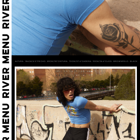
Altura: 184cm/6'0"
Pecho: 89cm/35"
Cintura: 70cm/27.6"
Cadera: 93cm/36.6"
Ojos: BROWN
Pelo: BLACK