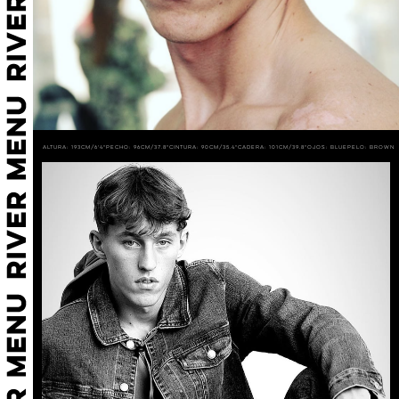
Altura: 193cm/6'4"
Pecho: 96cm/37.8"
Cintura: 90cm/35.4"
Cadera: 101cm/39.8"
Ojos: BLUE
Pelo: BROWN