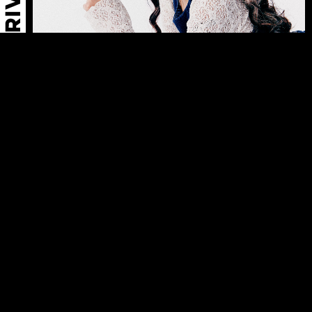
←
PRINCE E
FÁTIMA D
→