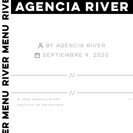
AGENCIA RIVER
ADIDAS
REAL
MADRID
By
Agencia River
Post
author
septiembre 9, 2020
Post
date
←
XION MAGAZINE
CABIFY
→
© 2026 Agencia River
Up
↑
Política de privacidad