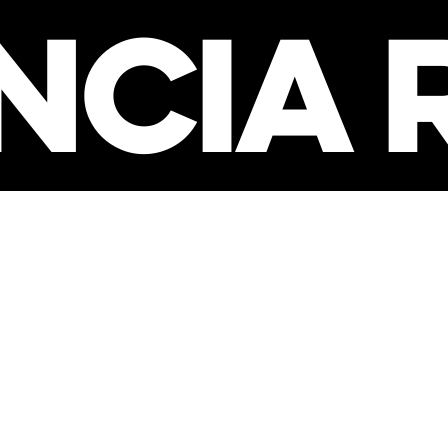
NCIA 
PLE W
OSE Y
RING