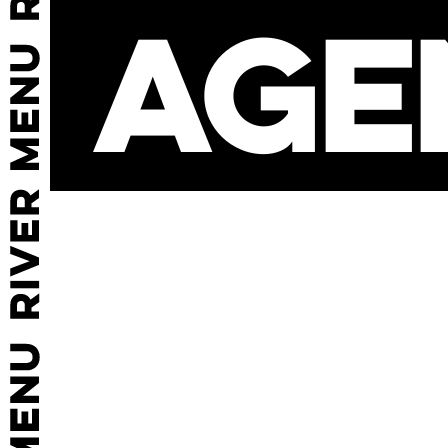
AGE
AP
CL