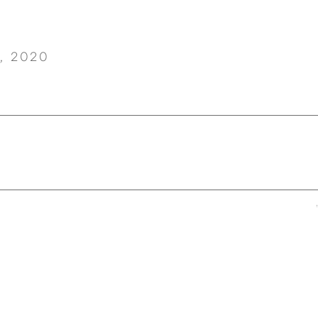
, 2020
OYSHO SPORT
→
↑