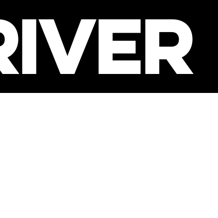
RIVER
ATCH
OUR
S