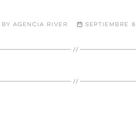
By
Agencia River
septiembre 8
Post
Post
author
date