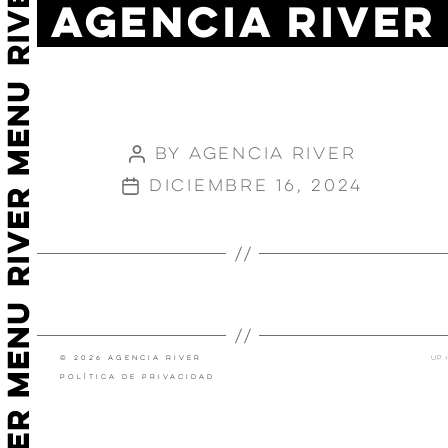
AGENCIA RIVER
KINDER
BUENO
FANTASY
By
Agencia River
Post
author
diciembre 16, 2024
Post
date
←
BET 365
→
DISNEY, THE LAST VERSE
© 2026 Agencia River
Up
↑
Política de privacidad