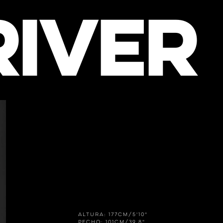
RIVER
Altura: 177cm/5'10"
Pecho: 101cm/39.8"