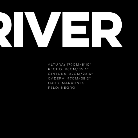
RIVER
Altura: 179cm/5'10"
Pecho: 90cm/35.4"
Cintura: 67cm/26.4"
Cadera: 97cm/38.2"
Ojos: Marrones
Pelo: Negro